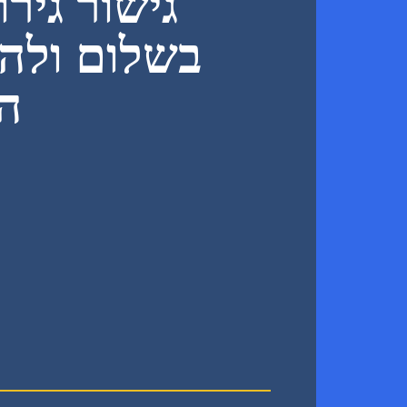
גישור גיר
בשלום ולה
הד