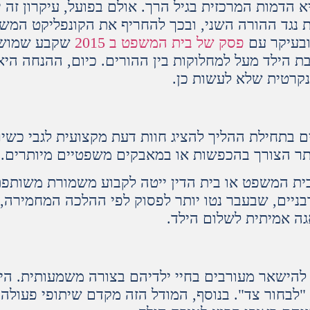
הדמות המרכזית בגיל הרך. אולם בפועל, עיקרון זה י
ת נגד ההורה השני, ובכך להחריף את הקונפליקט המש
 ובעיקר עם
פסק של בית המשפט ב 2015
שקבע שמושג
ת הילד מעל למחלוקות בין ההורים. כיום, ההנחה היא
ונקרטית שלא לעשות כן.
 בתחילת ההליך להציג חוות דעת מקצועית לגבי כשיר
ייתר הצורך בהכפשות או במאבקים משפטיים מיותרים.
בית המשפט או בית הדין ייטה לקבוע משמורת משותפ
דין הרבניים, שבעבר נטו יותר לפסוק לפי ההלכה המחמיר
אגה אמיתית לשלום הילד.
הישאר מעורבים בחיי ילדיהם בצורה משמעותית. הילד
"לבחור צד". בנוסף, המודל הזה מקדם שיתופי פעולה,