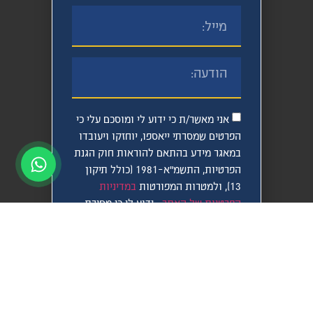
אני מאשר/ת כי ידוע לי ומוסכם עלי כי
הפרטים שמסרתי ייאספו, יוחזקו ויעובדו
במאגר מידע בהתאם להוראות חוק הגנת
הפרטיות, התשמ"א–1981 (כולל תיקון
13), ולמטרות המפורטות
במדיניות
הפרטיות של האתר
. ידוע לי כי מסירת
המידע נעשית מרצוני החופשי, וכי
עומדות לי הזכויות המוקנות לי לפי
החוק.
לשליחה
>>