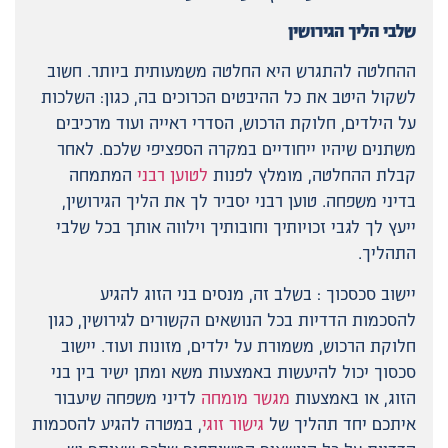
שלבי הליך הגירושין
ההחלטה להתגרש היא החלטה משמעותית ביותר. חשוב
לשקול היטב את כל ההיבטים הכרוכים בה, כגון: השלכות
על הילדים, חלוקת הרכוש, הסדרי ראייה ועוד מרכיבים
משתנים שיהיו ייחודיים במקרה הספציפי שלכם. לאחר
קבלת ההחלטה, מומלץ לפנות
לטוען רבני
המתמחה
בדיני משפחה. טוען רבני יסביר לך את הליך הגירושין,
ייעץ לך לגבי זכויותיך וחובותיך וילווה אותך בכל שלבי
התהליך.
יישוב סכסכוך : בשלב זה, מנסים בני הזוג להגיע
להסכמות הדדיות בכל הנושאים הקשורים לגירושין, כגון
חלוקת הרכוש, משמורת על ילדים, מזונות ועוד. יישוב
סכסוך יכול להיעשות באמצעות משא ומתן ישיר בין בני
הזוג, או באמצעות
מגשר מומחה
לדיני משפחה שיעבור
איתכם יחד תהליך של
גישור זוגי
, במטרה להגיע להסכמות