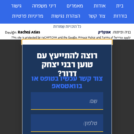
בית
אודות
מאמרים
דיני משפחה
גישור
בוררות
צור קשר
הצהרת נגישות
מדיניות פרטיות
כל הזכויות שמורות
בניה ופיתוח:
אונקליק
Racheli Atias
Design:
This site is protected by reCAPTCHA and the Google.
Privacy Policy
and
Terms of Service
apply.
רוצה להתייעץ עם
טוען רבני יצחק
דרור?
צור קשר עכשיו בטופס או
בוואטסאפ