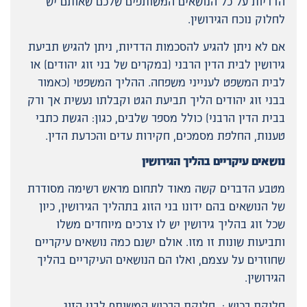
הדדיות על כל הנושאים המשותפים שלכם שאותם יש
לחלוק נוכח הגירושין.
אם לא ניתן להגיע להסכמות הדדיות, ניתן להגיש תביעת
גירושין לבית הדין הרבני (במקרים של בני זוג יהודים) או
לבית המשפט לענייני משפחה. ההליך המשפטי (כאמור
בבני זוג יהודים הליך תביעת הגט וקבלתו נעשית אך ורק
בבית הדין הרבני) כולל מספר שלבים, כגון: הגשת כתבי
טענות, החלפת מסמכים, חקירות עדים והכרעת הדין.
נושאים עיקריים בהליך הגירושין
מטבע הדברים קשה מאוד לתחום מראש רשימה מסודרת
של הנושאים בהם ידונו בני הזוג בתהליך הגירושין, כיון
שכל זוג בהליך גירושין יש לו צרכים מיוחדים משלו
ותביעות שונות זו מזו. אולם ישנם כמה נושאים עיקריים
שחוזרים על עצמם, ואלו הם הנושאים העיקריים בהליך
הגירושין.
חלוקת רכוש : חלוקת הרכוש המשותף לבני הזוג